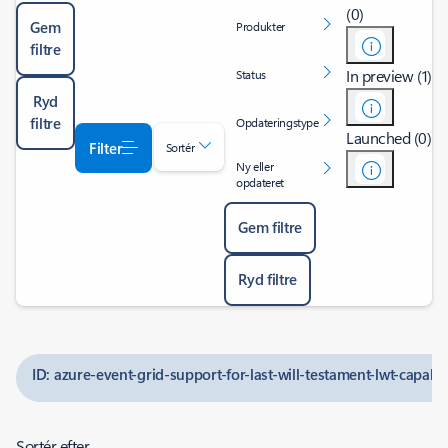
(0)
Gem
Produkter
filtre
In preview (1)
Status
Ryd
filtre
Opdateringstype
Launched (0)
Filter
Sortér
Ny eller
opdateret
Gem filtre
Ryd filtre
ID: azure-event-grid-support-for-last-will-testament-lwt-capabi
Sortér efter