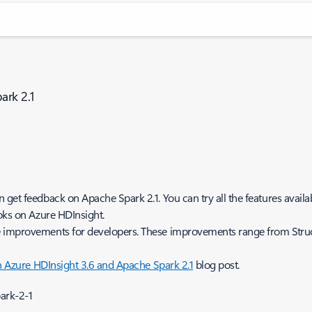
ark 2.1
 get feedback on Apache Spark 2.1. You can try all the features avail
ooks on Azure HDInsight.
e improvements for developers. These improvements range from Struc
th Azure HDInsight 3.6 and Apache Spark 2.1
blog post.
ark-2-1