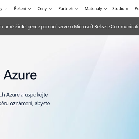
ty
Řešení
Ceny
Partneři
Materiály
Studium
P
itím umělé inteligence pomocí serveru Microsoft Release Communicat
o Azure
ích Azure a uspokojte
dběru oznámení, abyste