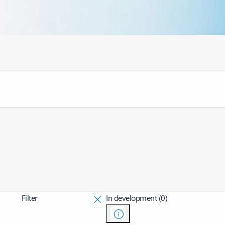
Filter
In development (0)