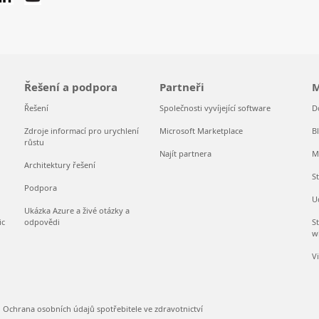
Řešení a podpora
Partneři
M
Řešení
Společnosti vyvíjející software
D
Zdroje informací pro urychlení
Microsoft Marketplace
B
růstu
Najít partnera
M
Architektury řešení
S
Podpora
U
Ukázka Azure a živé otázky a
ic
odpovědi
S
w
V
Ochrana osobních údajů spotřebitele ve zdravotnictví