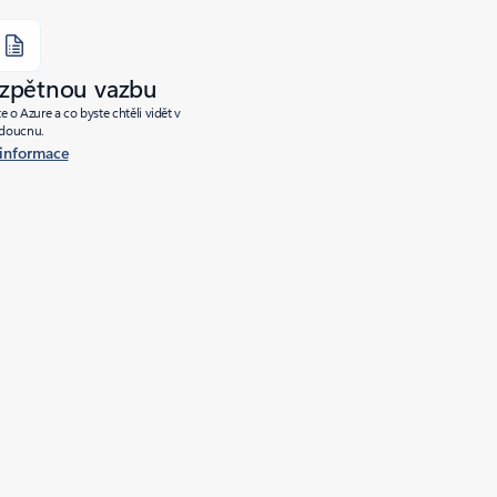
 zpětnou vazbu
e o Azure a co byste chtěli vidět v
doucnu.
 informace