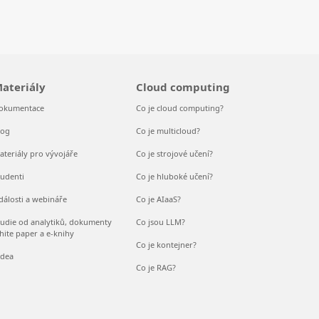
ateriály
Cloud computing
okumentace
Co je cloud computing?
log
Co je multicloud?
ateriály pro vývojáře
Co je strojové učení?
tudenti
Co je hluboké učení?
dálosti a webináře
Co je AIaaS?
tudie od analytiků, dokumenty
Co jsou LLM?
hite paper a e-knihy
Co je kontejner?
idea
Co je RAG?