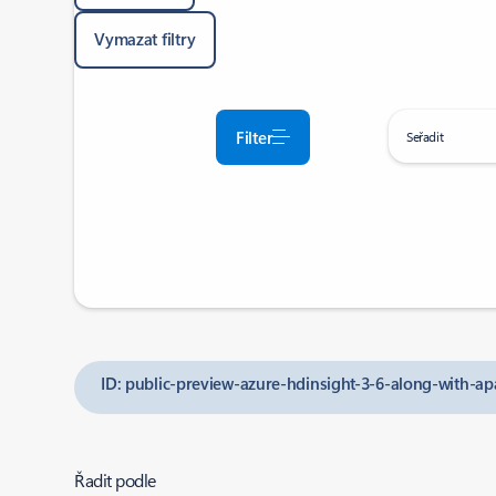
Vymazat filtry
Filter
Seřadit
ID: public-preview-azure-hdinsight-3-6-along-with-ap
Řadit podle