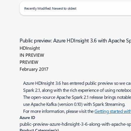
Recently Modified: Newest to oldest
Public preview: Azure HDInsight 3.6 with Apache Sp
HDInsight
IN PREVIEW
PREVIEW
February 2017
Azure HDInsight 3.6 has entered public preview so we can
Spark 2.1, along with the rich experience of using noteb
The open-source Apache Spark 2.1 release brings notabl
use Apache Kafka (version 0.10) with Spark Streaming.
For more information, please visit the
Getting started wi
Azure ID
public-preview-azure-hdinsight-3-6-along-with-apache-sp
Product Categories(s)