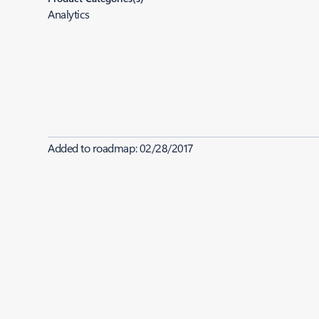
Analytics
Added to roadmap:
02/28/2017
|
Last modified:
02/28/2017
Share