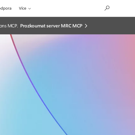
odpora
Více
ions MCP.
Prozkoumat server MRC MCP