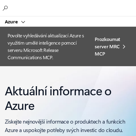
Microsoft
Azure
Povolte vyhledávání aktualizací Azure s
Prozkoumat
využitím umělé inteligence pomocí
server MRC
serveru Microsoft Release
MCP
Communications MCP.
Aktuální informace o
Azure
Získejte nejnovější informace o produktech a funkcích
Azure a uspokojte potřeby svých investic do cloudu.