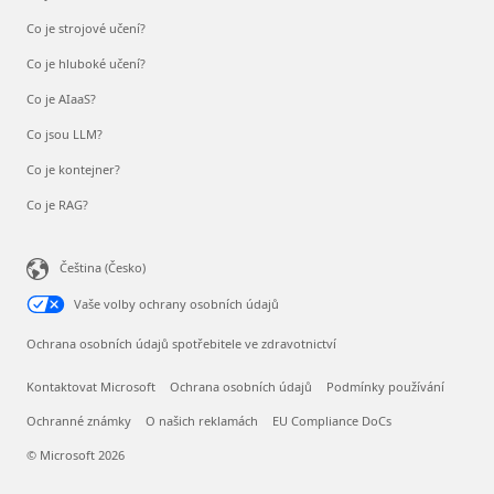
Co je strojové učení?
Co je hluboké učení?
Co je AIaaS?
Co jsou LLM?
Co je kontejner?
Co je RAG?
Čeština (Česko)
Vaše volby ochrany osobních údajů
Ochrana osobních údajů spotřebitele ve zdravotnictví
Kontaktovat Microsoft
Ochrana osobních údajů
Podmínky používání
Ochranné známky
O našich reklamách
EU Compliance DoCs
© Microsoft 2026