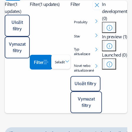
Filter
(1
Filter
(1 updates)
Filter
In
updates)
development
(0)
Uložit
Produkty
filtry
In preview (1)
Stav
Vymazat
Typ
filtry
aktualizace
Launched (0)
Filter
Seřadit
Nové nebo
aktualizované
Uložit filtry
Vymazat
filtry