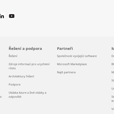
Řešení a podpora
Partneři
M
Řešení
Společnosti vyvíjející software
D
Zdroje informací pro urychlení
Microsoft Marketplace
B
růstu
Najít partnera
M
Architektury řešení
S
Podpora
U
Ukázka Azure a živé otázky a
ic
odpovědi
S
w
V