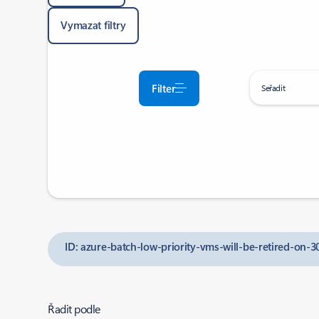
Vymazat filtry
Filter
Seřadit
ID: azure-batch-low-priority-vms-will-be-retired-on-
Řadit podle