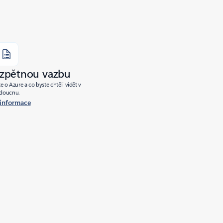
 zpětnou vazbu
e o Azure a co byste chtěli vidět v
doucnu.
 informace