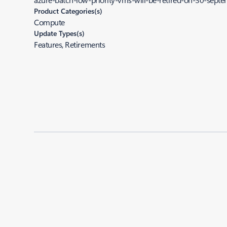
Product Categories(s)
Compute
Update Types(s)
Features, Retirements
Added to roadmap:
09/30/2022
|
Last modified:
09/30/2022
Share