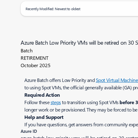
Recently Modified: Newest to oldest
Azure Batch Low Priority VMs will be retired on 30
Batch
RETIREMENT
October 2025
Azure Batch offers Low Priority and
Spot Virtual Machine
to using Spot VMs, the official generally available (GA) 
Required Action
Follow these
steps
to transition using Spot VMs
before 
longer work or be provisioned. They may be forced to be 
Help and Support
If you have questions, get answers from community expe
Azure ID
azure-batch-low-priority-vms-will-be-retired-on-30-sept