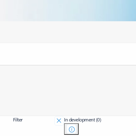
Filter
In development (0)