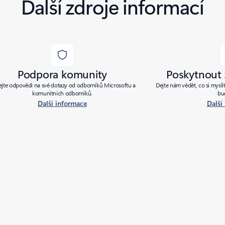
Další zdroje informací
Podpora komunity
Poskytnout
ejte odpovědi na své dotazy od odborníků Microsoftu a
Dejte nám vědět, co si myslít
komunitních odborníků.
bu
Další informace
Další