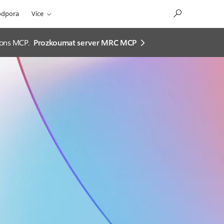
odpora
Více
ions MCP.
Prozkoumat server MRC MCP