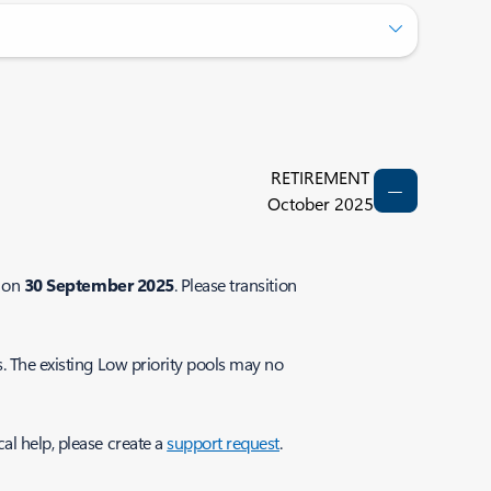
RETIREMENT
October 2025
d on
30 September 2025
. Please transition
Ms. The existing Low priority pools may no
al help, please create a
support request
.