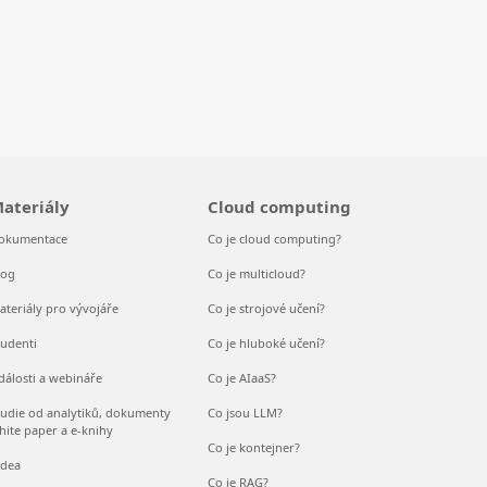
ateriály
Cloud computing
okumentace
Co je cloud computing?
log
Co je multicloud?
ateriály pro vývojáře
Co je strojové učení?
tudenti
Co je hluboké učení?
dálosti a webináře
Co je AIaaS?
tudie od analytiků, dokumenty
Co jsou LLM?
hite paper a e-knihy
Co je kontejner?
idea
Co je RAG?