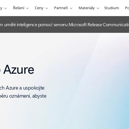
ty
Řešení
Ceny
Partneři
Materiály
Studium
P
itím umělé inteligence pomocí serveru Microsoft Release Communicat
o Azure
ích Azure a uspokojte
dběru oznámení, abyste