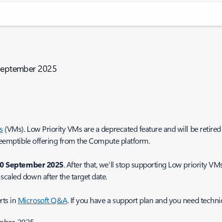
 September 2025
s
(VMs). Low Priority VMs are a deprecated feature and will be retire
preemptible offering from the Compute platform.
30 September 2025
. After that, we’ll stop supporting Low priority V
scaled down after the target date.
rts in
Microsoft Q&A
. If you have a support plan and you need technic
ember-2025