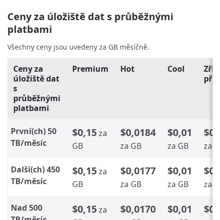
Ceny za úložiště dat s průběžnými
platbami
Všechny ceny jsou uvedeny za GB měsíčně.
Ceny za
Premium
Hot
Cool
Zří
úložiště dat
pří
s
průběžnými
platbami
První(ch) 50
$0,15
$0,0184
$0,01
$0,
za
TB/měsíc
GB
za GB
za GB
za 
Další(ch) 450
$0,15
$0,0177
$0,01
$0,
za
TB/měsíc
GB
za GB
za GB
za 
Nad 500
$0,15
$0,0170
$0,01
$0,
za
TB/měsíc