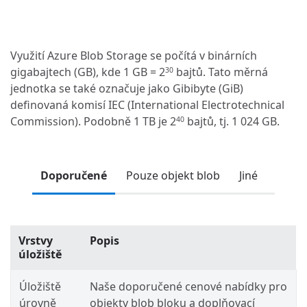
Využití Azure Blob Storage se počítá v binárních
gigabajtech (GB), kde 1 GB = 2
bajtů. Tato měrná
30
jednotka se také označuje jako Gibibyte (GiB)
definovaná komisí IEC (International Electrotechnical
Commission). Podobně 1 TB je 2
bajtů, tj. 1 024 GB.
40
Doporučené
Pouze objekt blob
Jiné
Vrstvy
Popis
úložiště
Úložiště
Naše doporučené cenové nabídky pro
úrovně
objekty blob bloku a doplňovací