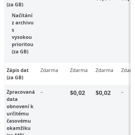
(za GB)
Načítání
z archivu
s
vysokou
prioritou
(za GB)
Zápis dat
Zdarma
Zdarma
Zdarma
Zdar
(za GB)
Zpracovaná
–
$0,02
$0,02
–
data
obnovení k
určitému
časovému
okamžiku