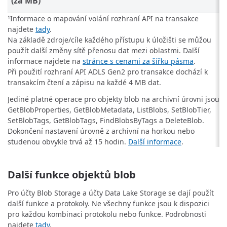
(za MB)
Informace o mapování volání rozhraní API na transakce
1
najdete
tady
.
Na základě zdroje/cíle každého přístupu k úložišti se můžou
použít další změny sítě přenosu dat mezi oblastmi. Další
informace najdete na
stránce s cenami za šířku pásma
.
Při použití rozhraní API ADLS Gen2 pro transakce dochází k
transakcím čtení a zápisu na každé 4 MB dat.
Jediné platné operace pro objekty blob na archivní úrovni jsou
GetBlobProperties, GetBlobMetadata, ListBlobs, SetBlobTier,
SetBlobTags, GetBlobTags, FindBlobsByTags a DeleteBlob.
Dokončení nastavení úrovně z archivní na horkou nebo
studenou obvykle trvá až 15 hodin.
Další informace
.
Další funkce objektů blob
Pro účty Blob Storage a účty Data Lake Storage se dají použít
další funkce a protokoly. Ne všechny funkce jsou k dispozici
pro každou kombinaci protokolu nebo funkce. Podrobnosti
najdete
tady
.