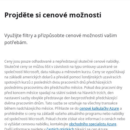
Projděte si cenové možnosti
Využijte filtry a přizpůsobte cenové možnosti vašim
potřebám.
Ceny jsou pouze odhadované a nepředstavují skutečné cenové nabídky.
Skutečné ceny se můžou lišit v závislosti na typu smlouvy uzavírané se
společností Microsoft, datu nákupu a měnovém kurzu. Ceny se vypočítávají
na základě amerických dolarů a převádí pomocí londýnských uzavíracích
spotových kurzů z posledních dvou pracovních dnů předcházejících
poslednímu pracovnímu dni předchozího měsíce. Pokud dva pracovní dny
před koncem měsíce spadají na státní svátek na hlavních trzích, den
nastavení sazby obvykle představuje den bezprostředně předcházející
dvěma pracovním dnům. Tato sazba se vztahuje na všechny transakce
během nadcházejícího měsíce. Přihlaste se do
cenové kalkulačky Azure
a
prohlédněte si ceny na základě vašeho aktuálního programu nebo nabídky
od společnosti Microsoft. Pokud chcete získat více informací o cenách nebo
si vyžádat cenovou nabídku, kontaktujte
obchodního specialistu Azure
.
Další informace najdete v
častých otázkách
týkající se cen Azure.