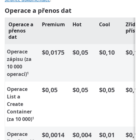
Operace a přenos dat
Operace a
Premium
Hot
Cool
Zřídk
přenos
příst
dat
Operace
$0,0175
$0,05
$0,10
$0,1
zápisu (za
10 000
operací)
1
Operace
$0,05
$0,05
$0,05
$0,1
List a
Create
Container
(za 10 000)
1
Operace
$0,0014
$0,004
$0,01
$0,1