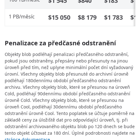
$1 545
$840
$183
$1 
1 PB/měsíc
$15 050
$8 179
$1 783
$11
Penalizace za předčasné odstranění
Objekty blob podléhají penalizaci předčasného odstranění,
pokud jsou odstraněny, přepsány nebo přesunuty na jinou
úroveň před tím, než uplyne minimální počet dní vyžadovaný
úrovní. Všechny objekty blob přesunuté do archivní úrovně
podléhají 180dennímu období předčasného odstranění
archivu. Všechny objekty blob, které se přesunou na úroveň
Cold, podléhají 90dennímu období předčasného odstranění
úrovně Cold. Všechny objekty blob, které se přesunou na
úroveň Cool, podléhají 30dennímu období předčasného
odstranění úrovně Cool. Tento poplatek se účtuje poměrně na
základě ceny za úložiště dat pro odpovídající úroveň, tj. při
odstranění archivovaného objektu blob po 120 dnech se bude
tento objekt účtovat za 180 dní. Úplné podrobnosti najdete na
stránce dokumentace
.