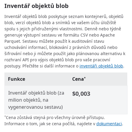
Inventář objektů blob
Inventář objektů blob poskytuje seznam kontejnerů, objektů
blob, verzí objektů blob a snímků ve vašem účtu úložiště
spolu s jejich přidruženými vlastnostmi. Denně nebo týdně
generuje výstupní sestavu ve formátu CSV nebo Apache
Parquet. Sestavu můžete použít k auditování stavu
uchovávání informací, blokování z právních důvodů nebo
šifrování nebo ji můžete použít jako plánovanou alternativu k
rozhraní API pro výpis objektů blob pro vaše pracovní
postupy. Přečtěte si další informace o
inventáři objektů blob
.
Funkce
Cena
*
Inventář objektů blob (za
$0,003
milion objektů, na
vygenerovanou sestavu)
Cena zůstává stejná pro všechny úrovně přístupu.
*
Informace o tom, jak se cena počítá, najdete v
dokumentaci
.