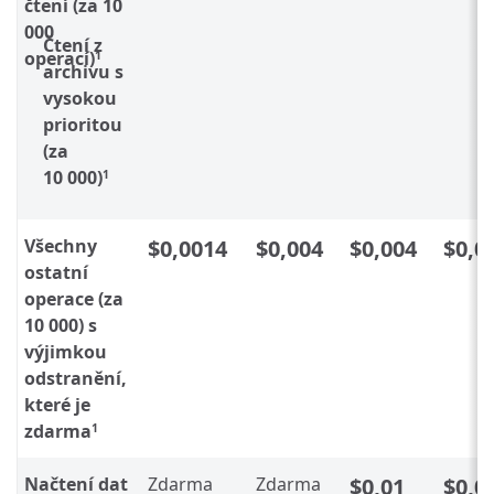
čtení (za 10
000
Čtení z
operací)
1
archivu s
vysokou
prioritou
(za
10 000)
1
Všechny
$0,0014
$0,004
$0,004
$0,0
ostatní
operace (za
10 000) s
výjimkou
odstranění,
které je
zdarma
1
Načtení dat
Zdarma
Zdarma
$0,01
$0,0