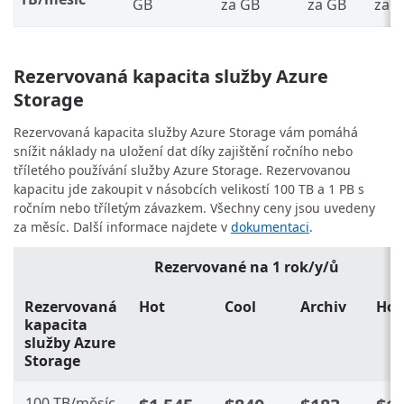
GB
za GB
za GB
za 
Rezervovaná kapacita služby Azure
Storage
Rezervovaná kapacita služby Azure Storage vám pomáhá
snížit náklady na uložení dat díky zajištění ročního nebo
tříletého používání služby Azure Storage. Rezervovanou
kapacitu jde zakoupit v násobcích velikostí 100 TB a 1 PB s
ročním nebo tříletým závazkem. Všechny ceny jsou uvedeny
za měsíc. Další informace najdete v
dokumentaci
.
Rezervované na 1 rok/y/ů
R
Rezervovaná
Hot
Cool
Archiv
Hot
kapacita
služby Azure
Storage
100 TB/měsíc