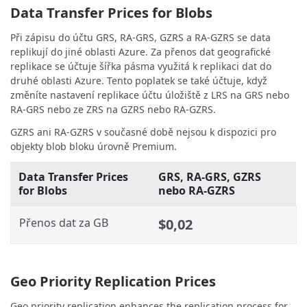
Data Transfer Prices for Blobs
Při zápisu do účtu GRS, RA-GRS, GZRS a RA-GZRS se data
replikují do jiné oblasti Azure. Za přenos dat geografické
replikace se účtuje šířka pásma využitá k replikaci dat do
druhé oblasti Azure. Tento poplatek se také účtuje, když
změníte nastavení replikace účtu úložiště z LRS na GRS nebo
RA-GRS nebo ze ZRS na GZRS nebo RA-GZRS.
GZRS ani RA-GZRS v současné době nejsou k dispozici pro
objekty blob bloku úrovně Premium.
Data Transfer Prices
GRS, RA-GRS, GZRS
for Blobs
nebo RA-GZRS
Přenos dat za GB
$0,02
Geo Priority Replication Prices
Geo priority replication enhances the replication process for